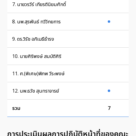
7. นายวรวีร์ เกียรตินิยมศักดิ์
8. นพ.สุรพันธ์ ทวีวิกยการ
9. ดร.วิรัช อภิเมธีธำรง
10. นายศิริพงษ์ สมบัติศิริ
11. ศ.(พิเศษ)พิภพ วีระพงษ์
12. นพ.ธวัช สุนทราจารย์
รวม
7
5
การประเมินผลการปฏิบัติหน้าที่ของคณะ