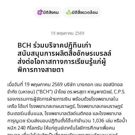
มิติสังคม
มิติสิ่งแวดล้อม
19 พฤษภาคม 2569
BCH ร่วมบริจาคปฏิทินเก่า
สนับสนุนการผลิตสื่ออักษรเบรลล์
ส่งต่อโอกาสทางการเรียนรู้แก่ผู้
พิการทางสายตา
เมื่อวันที่ 19 พฤษภาคม 2569 บริษัท บางกอก เชน ฮอสปิทอล
จำกัด (มหาชน) (“BCH”) นำโดย ดร.พรสุดา หาญพาณิชย์, C.P.S.
รองกรรมการผู้จัดการฝ่ายการเงิน พร้อมด้วยโรงพยาบาลใน
เครือ ได้แก่ โรงพยาบาลเกษมราษฎร์, โรงพยาบาลเกษมราษฎร์
อินเตอร์เนชั่นแนล, โรงพยาบาลเวิลด์เมดิคอล และโรงพยาบาล
การุญเวช ร่วมส่งมอบปฏิทินตั้งโต๊ะเก่าจำนวน 1,036 เล่ม หรือน้ำ
หนัก 240 กิโลกรัม ให้แก่ศูนย์เทคโนโลยีการศึกษาเพื่อคน
ตาบอด เพื่อนำไปผลิตเป็นสื่อการเรียนการสอนอักษรเบรลล์