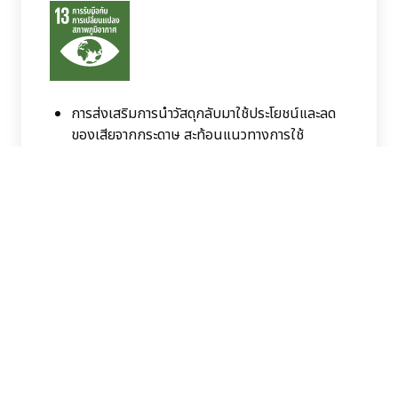
การส่งเสริมการนำวัสดุกลับมาใช้ประโยชน์และลด
ของเสียจากกระดาษ สะท้อนแนวทางการใช้
ทรัพยากรอย่างมีประสิทธิภาพ และช่วยสร้างความ
ตระหนักด้านสิ่งแวดล้อมภายในองค์กรและสังคม
ตัวชี้วัดที่ 13.3
พัฒนาความรู้และการตระหนักด้าน
การเปลี่ยนแปลงสภาพภูมิอากาศ
“
BCH
มุ่งส่งเสริมการใช้ทรัพยากรอย่าง
เกิดประโยชน์ ควบคู่กับการสร้างโอกาส
ทางการเรียนรู้และการเข้าถึงการศึกษา
สำหรับสังคมอย่างต่อเนื่อง”